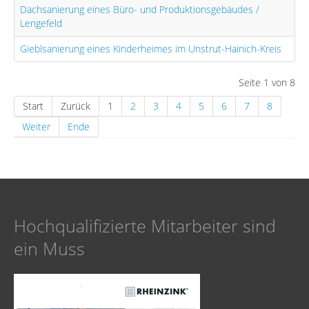
Dachsanierung eines Büro- und Produktionsgebäudes /
Lengefeld
Gieblsanierung eines Kinderheimes im Unstrut-Hainich-Kreis
Seite 1 von 8
Start
Zurück
1
2
3
4
5
6
7
8
Weiter
Ende
Hoch­qualifizierte Mitarbeiter sind
ein Muss