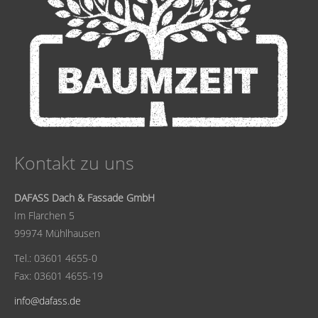
Kontakt zu uns
DAFASS Dach & Fassade GmbH
Im Flarchen 5
99974 Mühlhausen
Tel.: 03601 4655-0
Fax: 03601 4655-19
info@dafass.de