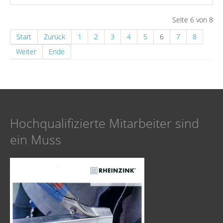
Seite 6 von 8
Start
Zurück
1
2
3
4
5
6
7
8
Weiter
Ende
Hoch­qualifizierte Mitarbeiter sind
ein Muss